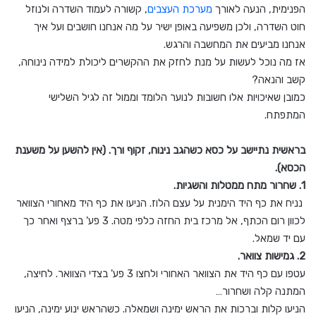
הפנימית, הנעה לאורך
מערכת העצבים
, קשורה לעמוד השדרה ולנוזל
חוט השדרה, ולכן משפיעה באופן ישיר על מה אנחנו חושבים ועל איך
אנחנו מביעים את המחשבה והרגש.
אז מה נוכל לעשות על מנת לחזק את ההקשרים ליכולת למידה נינוחה,
קשב והנאה?
כמובן שאיכויות אלו חשובות לנוער הלומד וממול זה לגיל השלישי
המתפתח.
בראשית נתיישב על כסא כשהגב נינוח, זקוף ורך. (אין להשען על משענת
הכסא).
1. שחרור מתח ממטלות והשגיות.
נניח את כף היד הימנית על עצם הלוז. הניעו את כף היד מאחורי הצוואר
לכוון רום הכתף, אל מרכז בית החזה כלפי מטה. 3 פע' ברצף ואחר כך
עם יד שמאל.
2. גמישות צוואר.
עטפו עם כף היד את הצוואר האחורי ולחצו 3 פע' בצדי הצוואר. לחיצה,
המתנה קלה ושחרור…
הניעו קלות וברכות את הראש ימינה ושמאלה. כשהראש ינוע ימינה, הניעו