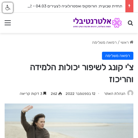
תחזית שבועית: הורוסקופ ואסטרולוגיה לצעירים 04.03 – 26.02
חפש
nu
ראשי
/
רפואה משלימה
רפואה משלימה
צ'י קונג לשיפור יכולות הלמידה
והריכוז
הנהלת האתר
12 בספטמבר 2022
262
3 דקות קריאה