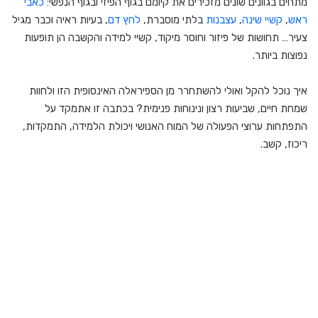
מתחים בגוונים שונים מזכירים את קיומם בגוף הפיזי ובגוף הנפשי:
כאבי
ראש
,
קשיי שינה
,
עצבנות
בלתי מוסברת,
לחץ דם
, בעיות ראיה וכבר מגיל
צעיר… תחושות של פיזור וחוסר מיקוד, קשיי למידה והקשבה הן תופעות
נפוצות ביותר.
איך נוכל להקל ואולי להשתחרר מן הספיראלה האינסופית הזו ולחוות
שמחת חיים, שביעות רצון ונינוחות פנימית? בכתבה זו אתמקד על
התפתחות ערוצי הפעולה של המוח האנושי ויכולת הלמידה, התמקדות,
ריכוז, קשב.