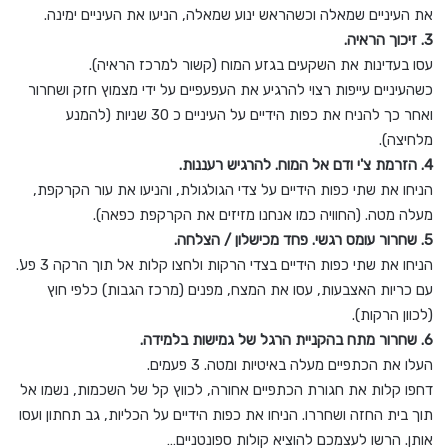
את העיניים שמאלה וכשהראש ינוע שמאלה, הניעו את העיניים ימינה.
3. זיכוך הראיה.
עסו בעדינות את השקעים בגזע המוח (קשור למרכז הראיה).
כשהעיניים עייפות רצוי להרגיע את העפעפיים על ידי מצמוץ חזק ושחרור
ואחר כך להניח את כפות הידיים על העיניים כ 30 שניות (להמנע
מלחיצה).
4. הזרמת צ'י ודם אל המוח. להרגיש רעננות.
הניחו את שתי כפות הידיים על צדי הגולגולת, והניעו את עור הקרקפת,
מעלה מטה. (החוויה כמו אנחנו מזיזים את הקרקפת כפאה).
5. שחרור עומס רגשי. פחד מכישלון / הצלחה.
הניחו את שתי כפות הידיים בצדי הרקות ולחצו קלות אל תוך הרקה 3 פע'.
עם כריות האצבעות, עסו את המצח, מפנים (מרכז הגבות) כלפי חוץ
(לכוון הרקות).
6. שחרור מתח בהקניית הרגל של גמישות בלמידה.
העלו את הכתפיים מעלה באיטיות ומטה. 3 פעמים.
דחפו קלות את חגורת הכתפיים אחורה, לכווץ קל של השכמות, נשמו אל
תוך בית החזה ושחררו. הניחו את כפות הידיים על הכליות, גב תחתון ועסו
אותן. הרשו לעצמכם להוציא קולות ספונטניים…