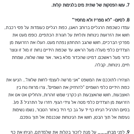
7. עשו הפסקות של שתית מים בלגימות קלות.
8. לסיום- "לא מפריז ולא מחסיר"
עמדו כשכפות הרגליים ברוחב האגן, כפות רגליים כעומדות על פסי רכבת,
חושו את הזרועות נינוחות ותלויות על חגורת הכתפיים. כופפו מעט את
מפרקי הברכיים, חושו שהגב התחתון נפתח מעט. העלו את הזרועות מן
הצדדים כלפי מעלה מעל הראש. עד שכפות הידיים נחות זו מול זו ונוצר
כדור מעל ראשכם. דמיינו שהכדור מלא באור. אור שווה שלווה, שמחת
חיים, נינוחות, קבלה.
הצהירו לתוככם את המשפט "אני מרשה לעצמי לחוות שלווה"… הניעו את
כפות הידיים כלפי השמיים "להחזיק את השמיים", צרו מרווח נוח בין
האצבעות, חושו שהאצבעות הן כקרני שמש זוהרות, והחליקו אט אט את
הזרועות מן הצדדים כלפי מטה אל צידי הגוף. חזרו על התרגיל 3 פע'.
בסיום התרגיל הניחו כף יד על גב כף היד באזור הטבור, נשמו נשימות
נעימות אל תוך הבטן, חושו את הנינוחות שנכנסת אל תוך גופכם.
9.
לפני מבחן___ על מנת לזכור בקלות את שלמדתם, הניחו את כף