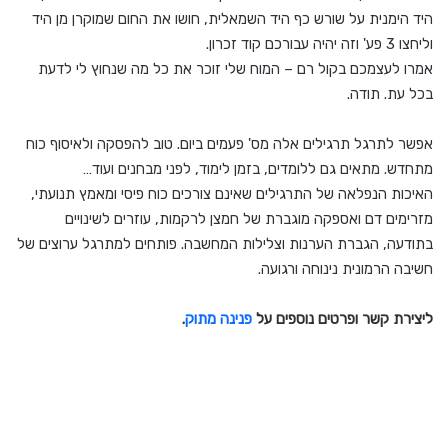
היד הימנית על שורש כף היד השמאלית, חושו את החום שמוקרן מן היד
וליחצו 3 פע' וזה יהיה עבורכם קוד זכרון.
אמרו לעצמכם בקול רם – המוח שלי זוכר את כל מה שנחוץ לי לדעת
בכל עת. תודה.
אפשר לתרגל תרגילים אלה מס' פעמים ביום. טוב להפסקה ולאיסוף כוח
מתחדש. מתאים גם ללומדים, בזמן לימוד, לפני מבחנים ועוד…
האיכות הנפלאה של התרגילים שאינם צורכים כוח פיסי ומאמץ תנועתי,
מזרימים דם ואספקה מוגברת של חמצן לרקמות, עוזרים לשינויים
בתודעה, הגברת הערנות וצלילות המחשבה. פותחים למתרגל ערוצים של
חשיבה הרמונית נינוחה ורגועה.
ליצירת קשר ופרטים נוספים על
פנינה מתוק
.