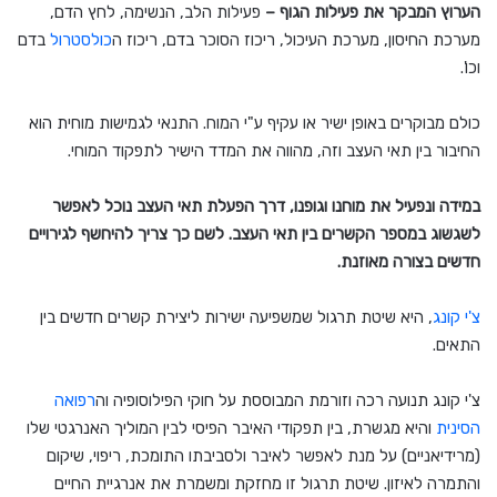
הערוץ המבקר את פעילות הגוף –
פעילות הלב, הנשימה, לחץ הדם,
מערכת החיסון, מערכת העיכול, ריכוז הסוכר בדם, ריכוז ה
כולסטרול
בדם
וכו'.
כולם מבוקרים באופן ישיר או עקיף ע"י המוח. התנאי לגמישות מוחית הוא
החיבור בין תאי העצב וזה, מהווה את המדד הישיר לתפקוד המוחי.
במידה ונפעיל את מוחנו וגופנו, דרך הפעלת תאי העצב נוכל לאפשר
לשגשוג במספר הקשרים בין תאי העצב. לשם כך צריך להיחשף לגירויים
חדשים בצורה מאוזנת.
צ'י קונג
, היא שיטת תרגול שמשפיעה ישירות ליצירת קשרים חדשים בין
התאים.
צ'י קונג תנועה רכה וזורמת המבוססת על חוקי הפילוסופיה וה
רפואה
הסינית
והיא מגשרת, בין תפקודי האיבר הפיסי לבין המוליך האנרגטי שלו
(מרידיאניים) על מנת לאפשר לאיבר ולסביבתו התומכת, ריפוי, שיקום
והתמרה לאיזון. שיטת תרגול זו מחזקת ומשמרת את אנרגיית החיים